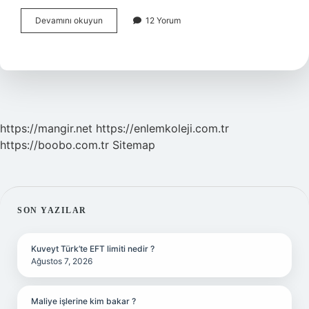
Bulut
Devamını okuyun
12 Yorum
Bilişim
Özellikleri
Nedir
https://mangir.net
https://enlemkoleji.com.tr
https://boobo.com.tr
Sitemap
SIDEBAR
SON YAZILAR
Kuveyt Türk’te EFT limiti nedir ?
Ağustos 7, 2026
Maliye işlerine kim bakar ?