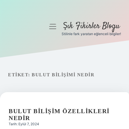
Şık Fikirler Blogu
menüyü
aç
Stilinle fark yaratan eğlenceli bilgiler!
Anasayfa
Gizlilik Politikası
Yasal Uyarı
ETIKET:
BULUT BILIŞIMI NEDIR
Hakkımızda
BULUT BILIŞIM ÖZELLIKLERI
NEDIR
Tarih: Eylül 7, 2024