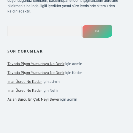
düşündüğünüz içerikleri,
backlinkpanelicomtr@gmail.com
adresine
bildirmeniz halinde, ilgili içerikler yasal süre içerisinde sitemizden
kaldırılacaktır.
Arama
SON YORUMLAR
Tavada Pişen Yumurtaya Ne Denir
için
admin
Tavada Pişen Yumurtaya Ne Denir
için
Kader
Imar Ücreti Ne Kadar
için
admin
Imar Ücreti Ne Kadar
için
Nehir
Aslan Burcu En Çok Neyi Sever
için
admin