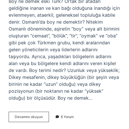
Boy ne demek eski Türk? Ortak bir atadan
geldiğine inanan ve kan bağı olduğuna inandığı için
evlenmeyen, ataerkil, geleneksel topluluğa kabile
denir. Osmanlı’da boy ne demektir? Nitekim
Osmanlı döneminde, aşiretin “boy” veya alt birimini
oluşturan “cemaat”, “bölük”, “tir”, “oymak” ve “oba”
gibi pek çok Türkmen grubu, kendi aralarından
gelen yöneticilerin veya liderlerin adlarını
taşıyordu. Ayrıca, yaşadıkları bölgelerin adlarını
alan veya bu bölgelere kendi adlarını veren kişiler
de vardı. Boy terimi nedir? Uzunluk veya yükseklik;
Dikey mesafenin, dikey büyüklüğün (bir şeyin veya
birinin ne kadar “uzun” olduğu) veya dikey
pozisyonun (bir noktanın ne kadar “yüksek”
olduğu) bir ölçüsüdür. Boy ne demek…
Boy
Devamını okuyun
6 Yorum
Ne
Demek