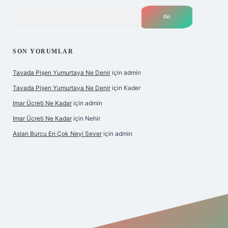
Arama
SON YORUMLAR
Tavada Pişen Yumurtaya Ne Denir
için
admin
Tavada Pişen Yumurtaya Ne Denir
için
Kader
Imar Ücreti Ne Kadar
için
admin
Imar Ücreti Ne Kadar
için
Nehir
Aslan Burcu En Çok Neyi Sever
için
admin
tonbet-giris.com/
betexper güvenilir mi
elexbetgiris.org