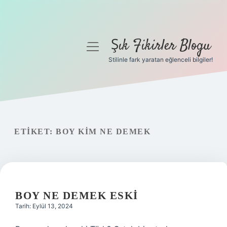
Şık Fikirler Blogu
menüyü
aç
Stilinle fark yaratan eğlenceli bilgiler!
Anasayfa
Gizlilik Politikası
Yasal Uyarı
ETIKET:
BOY KIM NE DEMEK
Hakkımızda
BOY NE DEMEK ESKI
Tarih: Eylül 13, 2024