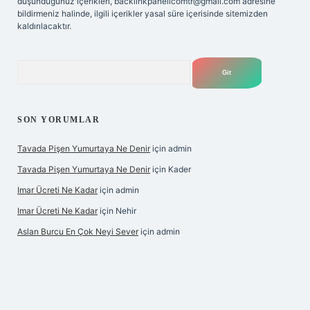
düşündüğünüz içerikleri,
backlinkpanelicomtr@gmail.com
adresine
bildirmeniz halinde, ilgili içerikler yasal süre içerisinde sitemizden
kaldırılacaktır.
Arama
SON YORUMLAR
Tavada Pişen Yumurtaya Ne Denir
için
admin
Tavada Pişen Yumurtaya Ne Denir
için
Kader
Imar Ücreti Ne Kadar
için
admin
Imar Ücreti Ne Kadar
için
Nehir
Aslan Burcu En Çok Neyi Sever
için
admin