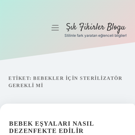
Şık Fikirler Blogu
menüyü
aç
Stilinle fark yaratan eğlenceli bilgiler!
Anasayfa
Gizlilik Politikası
Yasal Uyarı
ETIKET:
BEBEKLER IÇIN STERILIZATÖR
GEREKLI MI
Hakkımızda
BEBEK EŞYALARI NASIL
DEZENFEKTE EDILIR