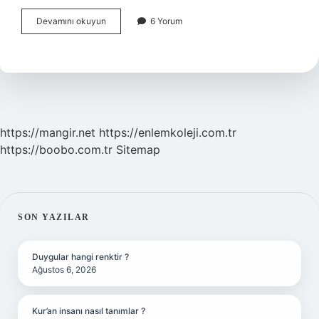
Bebek
Devamını okuyun
6 Yorum
Eşyaları
Nasıl
Dezenfekte
Edilir
https://mangir.net
https://enlemkoleji.com.tr
https://boobo.com.tr
Sitemap
SIDEBAR
SON YAZILAR
Duygular hangi renktir ?
Ağustos 6, 2026
Kur’an insanı nasıl tanımlar ?