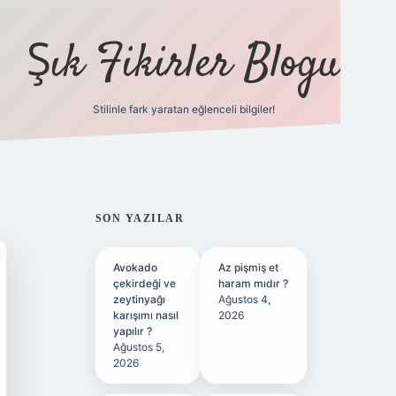
Şık Fikirler Blogu
Stilinle fark yaratan eğlenceli bilgiler!
https://hiltonbe
SIDEBAR
SON YAZILAR
Avokado
Az pişmiş et
çekirdeği ve
haram mıdır ?
zeytinyağı
Ağustos 4,
karışımı nasıl
2026
yapılır ?
Ağustos 5,
2026