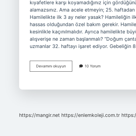
kıyafetlere karşı koyamadığınız için gördüğünü
alamazsınız. Ama acele etmeyin; 25. haftadan it
Hamilelikte ilk 3 ay neler yasak? Hamileliğin 
hassas olduğundan özel bakım gerekir. Hamileli
kesinlikle kaçınılmalıdır. Ayrıca hamilelikte b
alışverişe ne zaman başlanmalı? “Doğum çantas
uzmanlar 32. haftayı işaret ediyor. Gebeliği
Hamilelikte
Devamını okuyun
10 Yorum
Ilk
Neler
Alınır
https://mangir.net
https://enlemkoleji.com.tr
https: