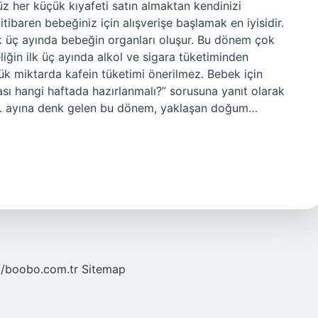
z her küçük kıyafeti satın almaktan kendinizi
ibaren bebeğiniz için alışverişe başlamak en iyisidir.
ilk üç ayında bebeğin organları oluşur. Bu dönem çok
ğin ilk üç ayında alkol ve sigara tüketiminden
üyük miktarda kafein tüketimi önerilmez. Bebek için
ı hangi haftada hazırlanmalı?” sorusuna yanıt olarak
n 8. ayına denk gelen bu dönem, yaklaşan doğum…
//boobo.com.tr
Sitemap