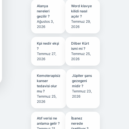
Alanya
Word klavye
nereleri
kilidi nasıl
gezilir ?
açılır ?
Ağustos 3,
Temmuz 29,
2026
2026
Kpi nedir ekşi
Dilber Kürt
?
ismi mi ?
Temmuz 27,
Temmuz 25,
2026
2026
Kemoterapisiz
Jüpiter şans
kanser
gezegeni
tedavisi olur
midir ?
mu ?
Temmuz 23,
Temmuz 25,
2026
2026
Atıf verisi ne
İbanez
anlama gelir ?
nerede
Temmuz 21,
üretiliyor ?