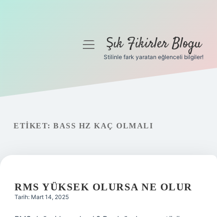
Şık Fikirler Blogu
menüyü
aç
Stilinle fark yaratan eğlenceli bilgiler!
Anasayfa
Gizlilik Politikası
Yasal Uyarı
ETIKET:
BASS HZ KAÇ OLMALI
Hakkımızda
RMS YÜKSEK OLURSA NE OLUR
Tarih: Mart 14, 2025