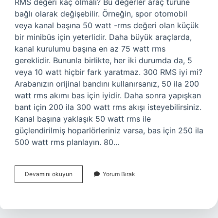
RMS değeri kaç olmalı? Bu değerler araç türüne
bağlı olarak değişebilir. Örneğin, spor otomobil
veya kanal başına 50 watt -rms değeri olan küçük
bir minibüs için yeterlidir. Daha büyük araçlarda,
kanal kurulumu başına en az 75 watt rms
gereklidir. Bununla birlikte, her iki durumda da, 5
veya 10 watt hiçbir fark yaratmaz. 300 RMS iyi mi?
Arabanızın orijinal bandını kullanırsanız, 50 ila 200
watt rms akımı bas için iyidir. Daha sonra yapışkan
bant için 200 ila 300 watt rms akışı isteyebilirsiniz.
Kanal başına yaklaşık 50 watt rms ile
güçlendirilmiş hoparlörleriniz varsa, bas için 250 ila
500 watt rms planlayın. 80…
Rms
Devamını okuyun
Yorum Bırak
Yüksek
Olursa
Ne
Olur