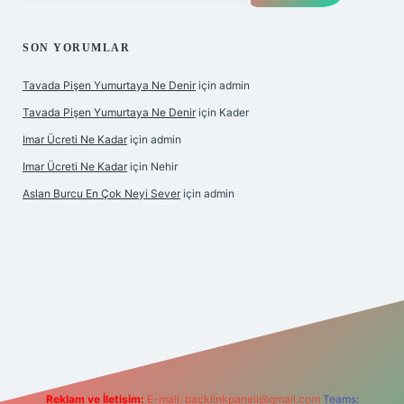
SON YORUMLAR
Tavada Pişen Yumurtaya Ne Denir
için
admin
Tavada Pişen Yumurtaya Ne Denir
için
Kader
Imar Ücreti Ne Kadar
için
admin
Imar Ücreti Ne Kadar
için
Nehir
Aslan Burcu En Çok Neyi Sever
için
admin
ltonbet-giris.com/
betexper güvenilir mi
elexbetgiris.org
Reklam ve İletişim:
E-mail:
backlinkpaneli@gmail.com
Teams: