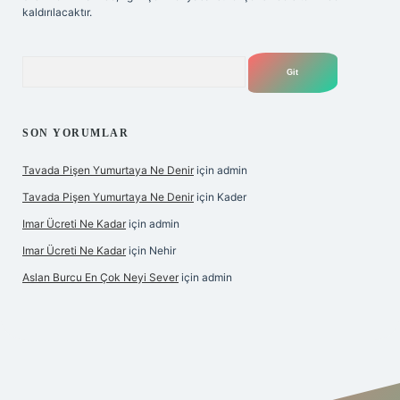
kaldırılacaktır.
Arama
SON YORUMLAR
Tavada Pişen Yumurtaya Ne Denir
için
admin
Tavada Pişen Yumurtaya Ne Denir
için
Kader
Imar Ücreti Ne Kadar
için
admin
Imar Ücreti Ne Kadar
için
Nehir
Aslan Burcu En Çok Neyi Sever
için
admin
ltonbet-giris.com/
betexper güvenilir mi
elexbetgiris.org