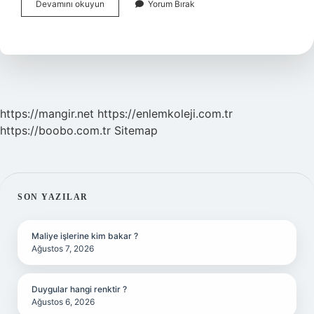
Muadil
Devamını okuyun
Yorum Bırak
Ürün
Nasıl
Anlaşılır
https://mangir.net
https://enlemkoleji.com.tr
https://boobo.com.tr
Sitemap
SIDEBAR
SON YAZILAR
Maliye işlerine kim bakar ?
Ağustos 7, 2026
Duygular hangi renktir ?
Ağustos 6, 2026