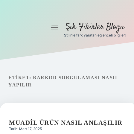
Şık Fikirler Blogu
menüyü
aç
Stilinle fark yaratan eğlenceli bilgiler!
Anasayfa
Gizlilik Politikası
Yasal Uyarı
ETIKET:
BARKOD SORGULAMASI NASIL
YAPILIR
Hakkımızda
MUADIL ÜRÜN NASIL ANLAŞILIR
Tarih: Mart 17, 2025