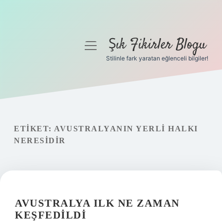
Şık Fikirler Blogu
menüyü
aç
Stilinle fark yaratan eğlenceli bilgiler!
Anasayfa
Gizlilik Politikası
Yasal Uyarı
ETIKET:
AVUSTRALYANIN YERLI HALKI
NERESIDIR
Hakkımızda
AVUSTRALYA ILK NE ZAMAN
KEŞFEDILDI