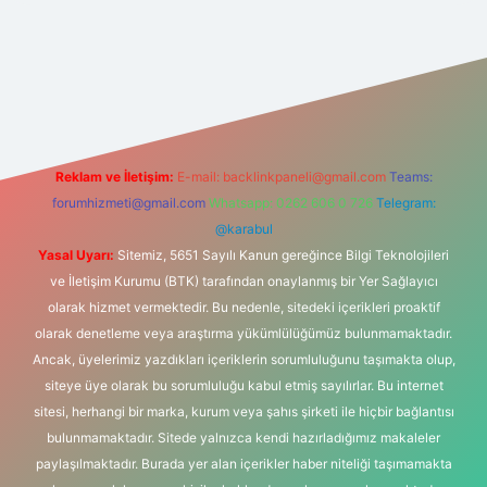
ltonbet-giris.com/
betexper güvenilir mi
elexbetgiris.org
Reklam ve İletişim:
E-mail:
backlinkpaneli@gmail.com
Teams:
forumhizmeti@gmail.com
Whatsapp: 0262 606 0 726
Telegram:
@karabul
Yasal Uyarı:
Sitemiz, 5651 Sayılı Kanun gereğince Bilgi Teknolojileri
ve İletişim Kurumu (BTK) tarafından onaylanmış bir Yer Sağlayıcı
olarak hizmet vermektedir. Bu nedenle, sitedeki içerikleri proaktif
olarak denetleme veya araştırma yükümlülüğümüz bulunmamaktadır.
Ancak, üyelerimiz yazdıkları içeriklerin sorumluluğunu taşımakta olup,
siteye üye olarak bu sorumluluğu kabul etmiş sayılırlar. Bu internet
sitesi, herhangi bir marka, kurum veya şahıs şirketi ile hiçbir bağlantısı
bulunmamaktadır. Sitede yalnızca kendi hazırladığımız makaleler
paylaşılmaktadır. Burada yer alan içerikler haber niteliği taşımamakta