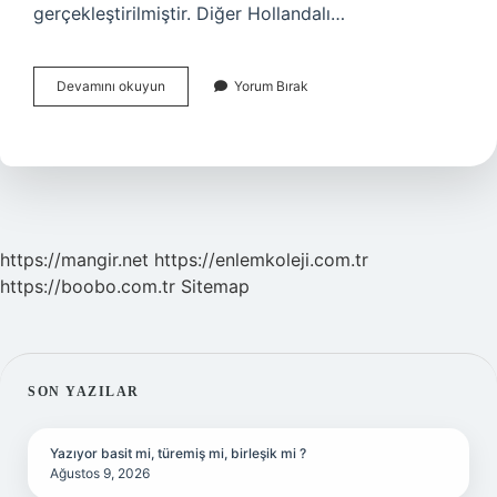
gerçekleştirilmiştir. Diğer Hollandalı…
Avustralya
Devamını okuyun
Yorum Bırak
Ilk
Ne
Zaman
Keşfedildi
https://mangir.net
https://enlemkoleji.com.tr
https://boobo.com.tr
Sitemap
SIDEBAR
SON YAZILAR
Yazıyor basit mi, türemiş mi, birleşik mi ?
Ağustos 9, 2026