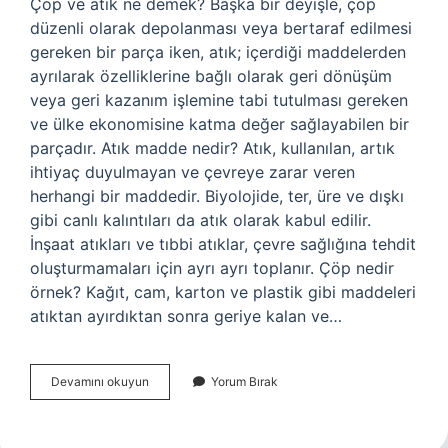
Çöp ve atık ne demek? Başka bir deyişle, çöp
düzenli olarak depolanması veya bertaraf edilmesi
gereken bir parça iken, atık; içerdiği maddelerden
ayrılarak özelliklerine bağlı olarak geri dönüşüm
veya geri kazanım işlemine tabi tutulması gereken
ve ülke ekonomisine katma değer sağlayabilen bir
parçadır. Atık madde nedir? Atık, kullanılan, artık
ihtiyaç duyulmayan ve çevreye zarar veren
herhangi bir maddedir. Biyolojide, ter, üre ve dışkı
gibi canlı kalıntıları da atık olarak kabul edilir.
İnşaat atıkları ve tıbbi atıklar, çevre sağlığına tehdit
oluşturmamaları için ayrı ayrı toplanır. Çöp nedir
örnek? Kağıt, cam, karton ve plastik gibi maddeleri
atıktan ayırdıktan sonra geriye kalan ve…
Çöp
Devamını okuyun
Yorum Bırak
Ve
Atık
Madde