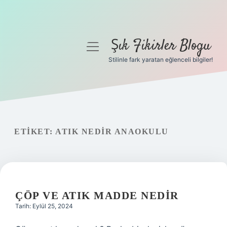
Şık Fikirler Blogu
menüyü
aç
Stilinle fark yaratan eğlenceli bilgiler!
Anasayfa
Gizlilik Politikası
Yasal Uyarı
ETIKET:
ATIK NEDIR ANAOKULU
Hakkımızda
ÇÖP VE ATIK MADDE NEDIR
Tarih: Eylül 25, 2024