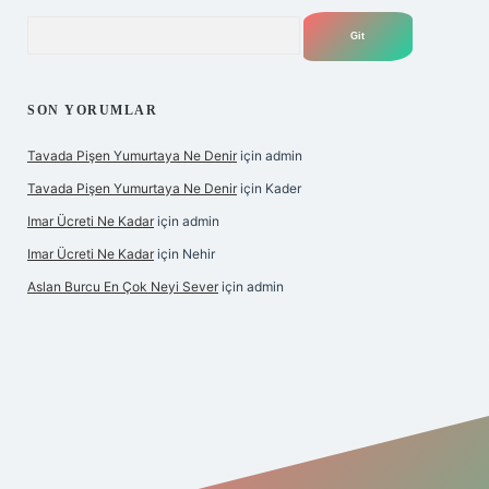
Arama
SON YORUMLAR
Tavada Pişen Yumurtaya Ne Denir
için
admin
Tavada Pişen Yumurtaya Ne Denir
için
Kader
Imar Ücreti Ne Kadar
için
admin
Imar Ücreti Ne Kadar
için
Nehir
Aslan Burcu En Çok Neyi Sever
için
admin
tonbet-giris.com/
betexper güvenilir mi
elexbetgiris.org