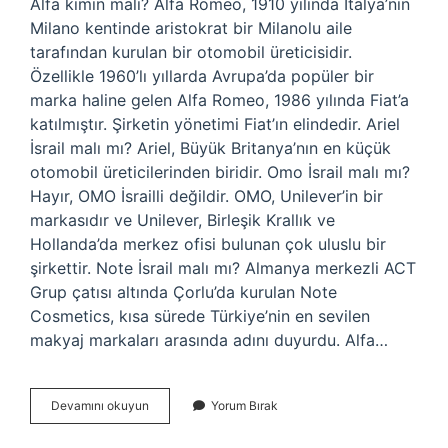
Alfa kimin malı? Alfa Romeo, 1910 yılında İtalya’nın
Milano kentinde aristokrat bir Milanolu aile
tarafından kurulan bir otomobil üreticisidir.
Özellikle 1960’lı yıllarda Avrupa’da popüler bir
marka haline gelen Alfa Romeo, 1986 yılında Fiat’a
katılmıştır. Şirketin yönetimi Fiat’ın elindedir. Ariel
İsrail malı mı? Ariel, Büyük Britanya’nın en küçük
otomobil üreticilerinden biridir. Omo İsrail malı mı?
Hayır, OMO İsrailli değildir. OMO, Unilever’in bir
markasıdır ve Unilever, Birleşik Krallık ve
Hollanda’da merkez ofisi bulunan çok uluslu bir
şirkettir. Note İsrail malı mı? Almanya merkezli ACT
Grup çatısı altında Çorlu’da kurulan Note
Cosmetics, kısa sürede Türkiye’nin en sevilen
makyaj markaları arasında adını duyurdu. Alfa…
Alfa
Devamını okuyun
Yorum Bırak
İSrail
Malı