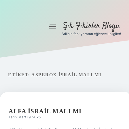
Şık Fikirler Blogu
menüyü
aç
Stilinle fark yaratan eğlenceli bilgiler!
Anasayfa
Gizlilik Politikası
Yasal Uyarı
ETIKET:
ASPEROX İSRAIL MALI MI
Hakkımızda
ALFA İSRAIL MALI MI
Tarih: Mart 19, 2025