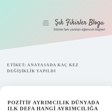
Şık Fikirler Blogu
menüyü
aç
Stilinle fark yaratan eğlenceli bilgiler!
Anasayfa
Gizlilik Politikası
Yasal Uyarı
ETIKET:
ANAYASADA KAÇ KEZ
DEĞIŞIKLIK YAPILDI
Hakkımızda
POZITIF AYRIMCILIK DÜNYADA
ILK DEFA HANGI AYRIMCILIĞA