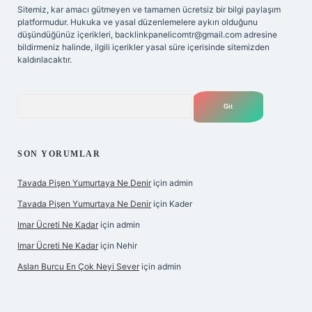
Sitemiz, kar amacı gütmeyen ve tamamen ücretsiz bir bilgi paylaşım
platformudur. Hukuka ve yasal düzenlemelere aykırı olduğunu
düşündüğünüz içerikleri,
backlinkpanelicomtr@gmail.com
adresine
bildirmeniz halinde, ilgili içerikler yasal süre içerisinde sitemizden
kaldırılacaktır.
Arama
SON YORUMLAR
Tavada Pişen Yumurtaya Ne Denir
için
admin
Tavada Pişen Yumurtaya Ne Denir
için
Kader
Imar Ücreti Ne Kadar
için
admin
Imar Ücreti Ne Kadar
için
Nehir
Aslan Burcu En Çok Neyi Sever
için
admin