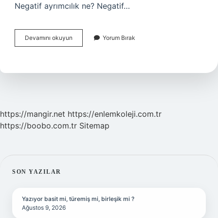
Negatif ayrımcılık ne? Negatif…
Pozitif
Devamını okuyun
Yorum Bırak
Ayrımcılık
Dünyada
Ilk
Defa
Hangi
Ayrımcılığa
Karşı
https://mangir.net
https://enlemkoleji.com.tr
https://boobo.com.tr
Sitemap
SIDEBAR
SON YAZILAR
Yazıyor basit mi, türemiş mi, birleşik mi ?
Ağustos 9, 2026