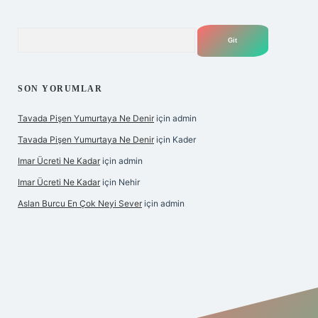
Arama
SON YORUMLAR
Tavada Pişen Yumurtaya Ne Denir
için
admin
Tavada Pişen Yumurtaya Ne Denir
için
Kader
Imar Ücreti Ne Kadar
için
admin
Imar Ücreti Ne Kadar
için
Nehir
Aslan Burcu En Çok Neyi Sever
için
admin
tps://hiltonbet-giris.com/
betexper güvenilir mi
elexbetgiris.