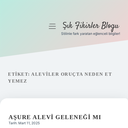
Şık Fikirler Blogu
menüyü
aç
Stilinle fark yaratan eğlenceli bilgiler!
Anasayfa
Gizlilik Politikası
Yasal Uyarı
ETIKET:
ALEVILER ORUÇTA NEDEN ET
YEMEZ
Hakkımızda
AŞURE ALEVI GELENEĞI MI
Tarih: Mart 11, 2025