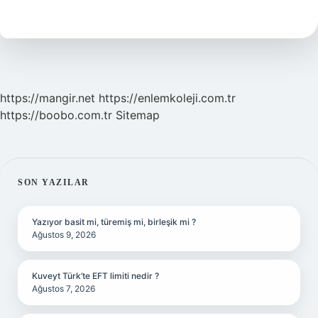
Geleneği
Mı
https://mangir.net
https://enlemkoleji.com.tr
https://boobo.com.tr
Sitemap
SIDEBAR
SON YAZILAR
Yazıyor basit mi, türemiş mi, birleşik mi ?
Ağustos 9, 2026
Kuveyt Türk’te EFT limiti nedir ?
Ağustos 7, 2026