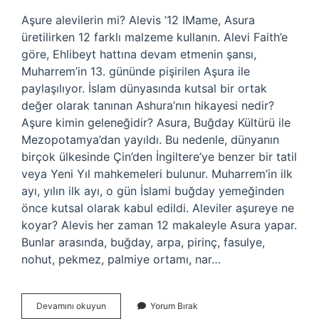
Aşure alevilerin mi? Alevis ’12 IMame, Asura
üretilirken 12 farklı malzeme kullanın. Alevi Faith’e
göre, Ehlibeyt hattına devam etmenin şansı,
Muharrem’in 13. gününde pişirilen Aşura ile
paylaşılıyor. İslam dünyasında kutsal bir ortak
değer olarak tanınan Ashura’nın hikayesi nedir?
Aşure kimin geleneğidir? Asura, Buğday Kültürü ile
Mezopotamya’dan yayıldı. Bu nedenle, dünyanın
birçok ülkesinde Çin’den İngiltere’ye benzer bir tatil
veya Yeni Yıl mahkemeleri bulunur. Muharrem’in ilk
ayı, yılın ilk ayı, o gün İslami buğday yemeğinden
önce kutsal olarak kabul edildi. Aleviler aşureye ne
koyar? Alevis her zaman 12 makaleyle Asura yapar.
Bunlar arasında, buğday, arpa, pirinç, fasulye,
nohut, pekmez, palmiye ortamı, nar…
Aşure
Devamını okuyun
Yorum Bırak
Alevi