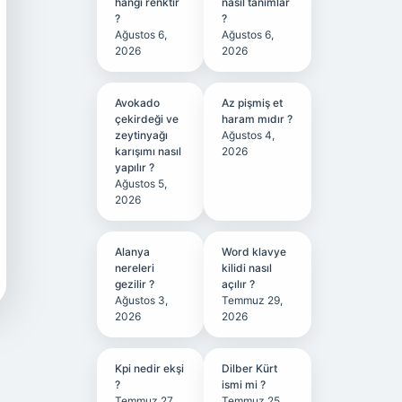
hangi renktir
nasıl tanımlar
?
?
Ağustos 6,
Ağustos 6,
2026
2026
Avokado
Az pişmiş et
çekirdeği ve
haram mıdır ?
zeytinyağı
Ağustos 4,
karışımı nasıl
2026
yapılır ?
Ağustos 5,
2026
Alanya
Word klavye
nereleri
kilidi nasıl
gezilir ?
açılır ?
Ağustos 3,
Temmuz 29,
2026
2026
Kpi nedir ekşi
Dilber Kürt
?
ismi mi ?
Temmuz 27,
Temmuz 25,