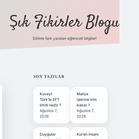
Şık Fikirler Blogu
Stilinle fark yaratan eğlenceli bilgiler!
https://hiltonbet-gi
SIDEBAR
SON YAZILAR
Kuveyt
Maliye
Türk’te EFT
işlerine kim
limiti nedir ?
bakar ?
Ağustos 7,
Ağustos 7,
2026
2026
Duygular
Kur’an insanı