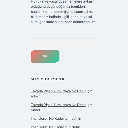
Hukuka ve yasal düzenlemelere aykırı
olduğunu düşündüğünüz içerikleri,
backlinkpanelicomtr@gmail.com
adresine
bildirmeniz halinde, ilgili içerikler yasal
süre içerisinde sitemizden kaldırılacaktır.
Arama
SON YORUMLAR
Tavada Pişen Yumurtaya Ne Denir
için
admin
Tavada Pişen Yumurtaya Ne Denir
için
Kader
Imar Ücreti Ne Kadar
için
admin
Imar Ücreti Ne Kadar
için
Nehir