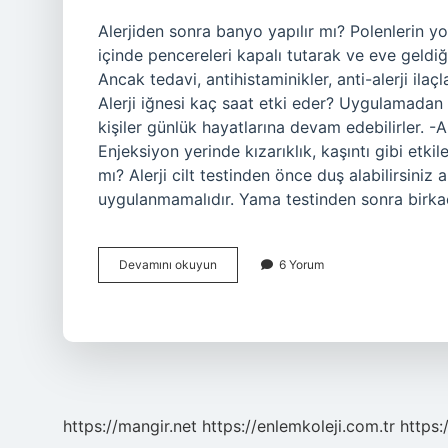
Alerjiden sonra banyo yapılır mı? Polenlerin 
içinde pencereleri kapalı tutarak ve eve geldiğ
Ancak tedavi, antihistaminikler, anti-alerji ilaçla
Alerji iğnesi kaç saat etki eder? Uygulamadan
kişiler günlük hayatlarına devam edebilirler. -Al
Enjeksiyon yerinde kızarıklık, kaşıntı gibi etkil
mı? Alerji cilt testinden önce duş alabilirsiniz
uygulanmamalıdır. Yama testinden sonra bir
Alerji
Devamını okuyun
6 Yorum
Iğnesi
Olduktan
Sonra
Banyo
Yapılır
Mı
https://mangir.net
https://enlemkoleji.com.tr
https: