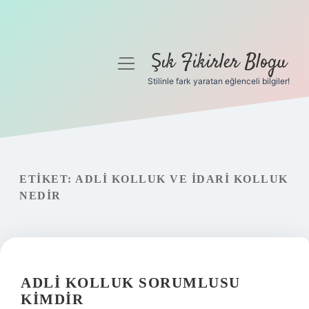
Şık Fikirler Blogu
menüyü
aç
Stilinle fark yaratan eğlenceli bilgiler!
Anasayfa
Gizlilik Politikası
Yasal Uyarı
ETIKET:
ADLI KOLLUK VE IDARI KOLLUK
NEDIR
Hakkımızda
ADLI KOLLUK SORUMLUSU
KIMDIR