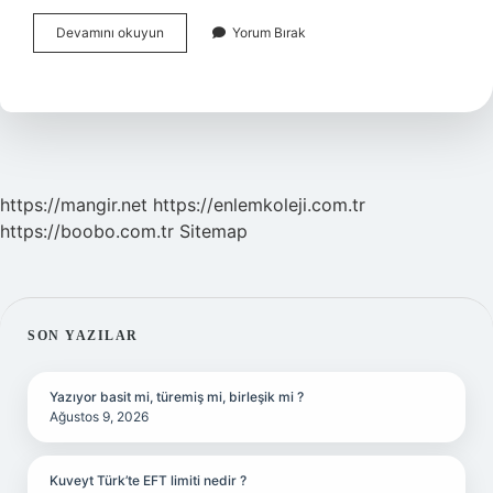
Adli
Devamını okuyun
Yorum Bırak
Kolluk
Sorumlusu
Kimdir
https://mangir.net
https://enlemkoleji.com.tr
https://boobo.com.tr
Sitemap
SIDEBAR
SON YAZILAR
Yazıyor basit mi, türemiş mi, birleşik mi ?
Ağustos 9, 2026
Kuveyt Türk’te EFT limiti nedir ?