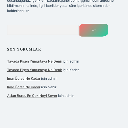
düşündüğünüz içerikleri,
backlinkpanelicomtr@gmail.com
adresine
bildirmeniz halinde, ilgili içerikler yasal süre içerisinde sitemizden
kaldırılacaktır.
Arama
SON YORUMLAR
Tavada Pişen Yumurtaya Ne Denir
için
admin
Tavada Pişen Yumurtaya Ne Denir
için
Kader
Imar Ücreti Ne Kadar
için
admin
Imar Ücreti Ne Kadar
için
Nehir
Aslan Burcu En Çok Neyi Sever
için
admin