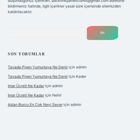
düşündüğünüz içerikleri,
backlinkpanelicomtr@gmail.com
adresine
bildirmeniz halinde, ilgili içerikler yasal süre içerisinde sitemizden
kaldırılacaktır.
Arama
SON YORUMLAR
Tavada Pişen Yumurtaya Ne Denir
için
admin
Tavada Pişen Yumurtaya Ne Denir
için
Kader
Imar Ücreti Ne Kadar
için
admin
Imar Ücreti Ne Kadar
için
Nehir
Aslan Burcu En Çok Neyi Sever
için
admin