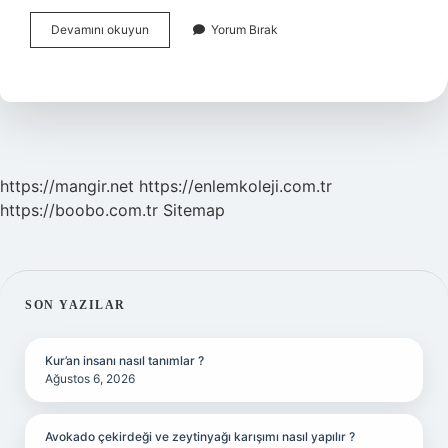
Adli
Devamını okuyun
Yorum Bırak
Kolluk
Sorumlusu
Kimdir
https://mangir.net
https://enlemkoleji.com.tr
https://boobo.com.tr
Sitemap
SIDEBAR
SON YAZILAR
Kur’an insanı nasıl tanımlar ?
Ağustos 6, 2026
Avokado çekirdeği ve zeytinyağı karışımı nasıl yapılır ?