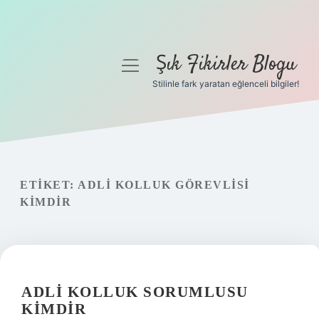
Şık Fikirler Blogu
menüyü
aç
Stilinle fark yaratan eğlenceli bilgiler!
Anasayfa
Gizlilik Politikası
Yasal Uyarı
ETIKET:
ADLI KOLLUK GÖREVLISI
KIMDIR
Hakkımızda
ADLI KOLLUK SORUMLUSU
KIMDIR