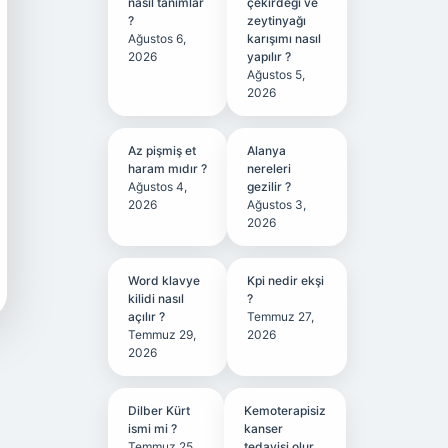
nasıl tanımlar
çekirdeği ve
?
zeytinyağı
Ağustos 6,
karışımı nasıl
2026
yapılır ?
Ağustos 5,
2026
Az pişmiş et
Alanya
haram mıdır ?
nereleri
Ağustos 4,
gezilir ?
2026
Ağustos 3,
2026
Word klavye
Kpi nedir ekşi
kilidi nasıl
?
açılır ?
Temmuz 27,
Temmuz 29,
2026
2026
Dilber Kürt
Kemoterapisiz
ismi mi ?
kanser
Temmuz 25,
tedavisi olur