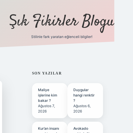
Şık Fikirler Blogu
Stilinle fark yaratan eğlenceli bilgiler!
SIDEBAR
SON YAZILAR
Maliye
Duygular
işlerine kim
hangi renktir
bakar ?
?
Ağustos 7,
Ağustos 6,
2026
2026
Kur’an insanı
Avokado