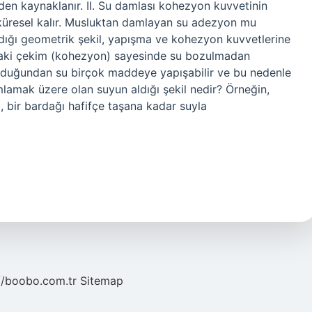
en kaynaklanır. II. Su damlası kohezyon kuvvetinin
 küresel kalır. Musluktan damlayan su adezyon mu
dığı geometrik şekil, yapışma ve kohezyon kuvvetlerine
ndaki çekim (kohezyon) sayesinde su bozulmadan
) olduğundan su birçok maddeye yapışabilir ve bu nedenle
mlamak üzere olan suyun aldığı şekil nedir? Örneğin,
 bir bardağı hafifçe taşana kadar suyla
//boobo.com.tr
Sitemap