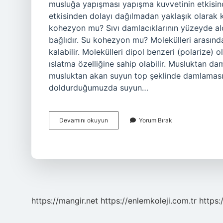
musluğa yapışması yapışma kuvvetinin etkisind
etkisinden dolayı dağılmadan yaklaşık olarak
kohezyon mu? Sıvı damlacıklarının yüzeyde al
bağlıdır. Su kohezyon mu? Molekülleri arası
kalabilir. Molekülleri dipol benzeri (polarize
ıslatma özelliğine sahip olabilir. Musluktan da
musluktan akan suyun top şeklinde damlaması,
doldurduğumuzda suyun…
Musluktan
Devamını okuyun
Yorum Bırak
Akan
Su
Kohezyon
Mu
https://mangir.net
https://enlemkoleji.com.tr
https: