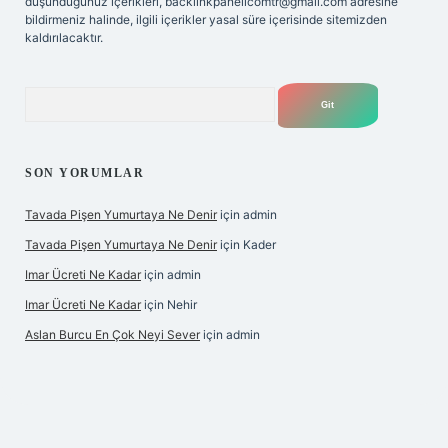
düşündüğünüz içerikleri,
backlinkpanelicomtr@gmail.com
adresine
bildirmeniz halinde, ilgili içerikler yasal süre içerisinde sitemizden
kaldırılacaktır.
Arama
SON YORUMLAR
Tavada Pişen Yumurtaya Ne Denir
için
admin
Tavada Pişen Yumurtaya Ne Denir
için
Kader
Imar Ücreti Ne Kadar
için
admin
Imar Ücreti Ne Kadar
için
Nehir
Aslan Burcu En Çok Neyi Sever
için
admin