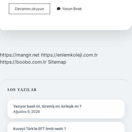
Adem
Devamını okuyun
Yorum Bırak
Elması
Ameliyatı
Var
Mı
https://mangir.net
https://enlemkoleji.com.tr
https://boobo.com.tr
Sitemap
SIDEBAR
SON YAZILAR
Yazıyor basit mi, türemiş mi, birleşik mi ?
Ağustos 9, 2026
Kuveyt Türk’te EFT limiti nedir ?