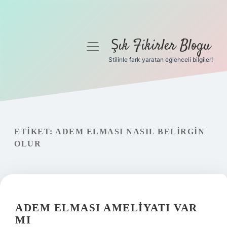
Şık Fikirler Blogu
menüyü
aç
Stilinle fark yaratan eğlenceli bilgiler!
Anasayfa
Gizlilik Politikası
Yasal Uyarı
ETIKET:
ADEM ELMASI NASIL BELIRGIN
OLUR
Hakkımızda
ADEM ELMASI AMELIYATI VAR
MI