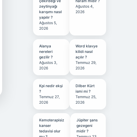
çekirdeği ve
haram mıdır ?
zeytinyağı
Ağustos 4,
karışımı nasıl
2026
yapılır ?
Ağustos 5,
2026
Alanya
Word klavye
nereleri
kilidi nasıl
gezilir ?
açılır ?
Ağustos 3,
Temmuz 29,
2026
2026
Kpi nedir ekşi
Dilber Kürt
?
ismi mi ?
Temmuz 27,
Temmuz 25,
2026
2026
Kemoterapisiz
Jüpiter şans
kanser
gezegeni
tedavisi olur
midir ?
mu ?
Temmuz 23,