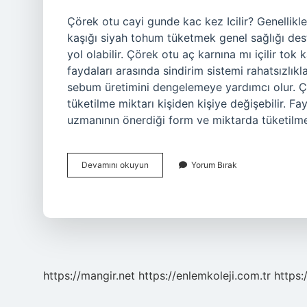
Çörek otu cayi gunde kac kez Icilir? Genellikle g
kaşığı siyah tohum tüketmek genel sağlığı dest
yol olabilir. Çörek otu aç karnına mı içilir t
faydaları arasında sindirim sistemi rahatsızlıkl
sebum üretimini dengelemeye yardımcı olur. Ç
tüketilme miktarı kişiden kişiye değişebilir. F
uzmanının önerdiği form ve miktarda tüketilmesi
Corek
Devamını okuyun
Yorum Bırak
Otu
Çayı
Gunde
Kac
Kez
Icilir
https://mangir.net
https://enlemkoleji.com.tr
https: