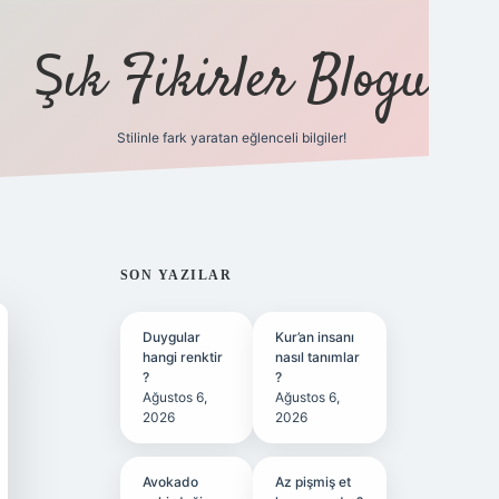
Şık Fikirler Blogu
Stilinle fark yaratan eğlenceli bilgiler!
https://hiltonbet-gi
SIDEBAR
SON YAZILAR
Duygular
Kur’an insanı
hangi renktir
nasıl tanımlar
?
?
Ağustos 6,
Ağustos 6,
2026
2026
Avokado
Az pişmiş et