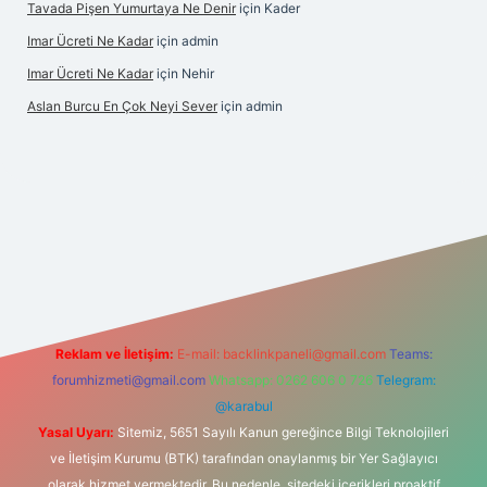
Tavada Pişen Yumurtaya Ne Denir
için
Kader
Imar Ücreti Ne Kadar
için
admin
Imar Ücreti Ne Kadar
için
Nehir
Aslan Burcu En Çok Neyi Sever
için
admin
tonbet-giris.com/
betexper güvenilir mi
elexbetgiris.org
Reklam ve İletişim:
E-mail:
backlinkpaneli@gmail.com
Teams:
forumhizmeti@gmail.com
Whatsapp: 0262 606 0 726
Telegram:
@karabul
Yasal Uyarı:
Sitemiz, 5651 Sayılı Kanun gereğince Bilgi Teknolojileri
ve İletişim Kurumu (BTK) tarafından onaylanmış bir Yer Sağlayıcı
olarak hizmet vermektedir. Bu nedenle, sitedeki içerikleri proaktif