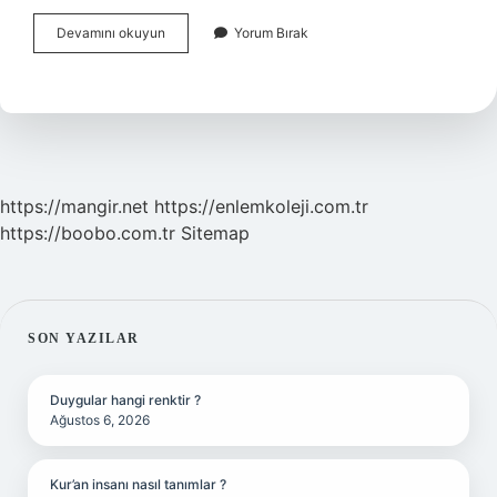
Gebelikte
Devamını okuyun
Yorum Bırak
Karın
En
Çok
Ne
Zaman
Büyür
https://mangir.net
https://enlemkoleji.com.tr
https://boobo.com.tr
Sitemap
SIDEBAR
SON YAZILAR
Duygular hangi renktir ?
Ağustos 6, 2026
Kur’an insanı nasıl tanımlar ?