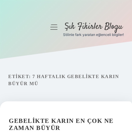
Şık Fikirler Blogu
menüyü
aç
Stilinle fark yaratan eğlenceli bilgiler!
Anasayfa
Gizlilik Politikası
Yasal Uyarı
ETIKET:
7 HAFTALIK GEBELIKTE KARIN
BÜYÜR MÜ
Hakkımızda
GEBELIKTE KARIN EN ÇOK NE
ZAMAN BÜYÜR