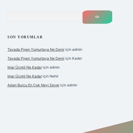
Arama
SON YORUMLAR
Tavada Pişen Yumurtaya Ne Denir
için
admin
Tavada Pişen Yumurtaya Ne Denir
için
Kader
Imar Ücreti Ne Kadar
için
admin
Imar Ücreti Ne Kadar
için
Nehir
Aslan Burcu En Çok Neyi Sever
için
admin
tonbet-giris.com/
betexper güvenilir mi
elexbetgiris.org