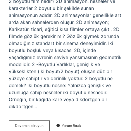
2 boyutlu film nedir? 2D animasyon, nesneler ve
karakterler 2 boyutlu bir şekilde sunan
animasyonun adıdır. 2D animasyonlar genellikle art
arda akan sahnelerden oluşur. 2D animasyon;
Karikatür, ticari, eğitici kısa filmler ortaya çıktı. 2D
filmde gözlük gerekir mi? Gözlük giymek zorunda
olmadığınız standart bir sinema deneyimidir. İki
boyutlu boşluk veya kısacası 2D, içinde
yaşadığımız evrenin seviye yansımasının geometrik
modelidir. 2 -Boyutlu Varlıklar, genişlik ve
yükseklikten (iki boyut/2 boyut) oluşan düz bir
yüzeye sahiptir ve derinlik yoktur. 2 boyutlu ne
demek? İki boyutlu nesne: Yalnızca genişlik ve
uzunluğa sahip nesneler iki boyutlu nesnedir.
Örneğin, bir kağıda kare veya dikdörtgen bir
dikdörtgen…
2
Devamını okuyun
Yorum Bırak
Boyutlu