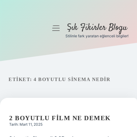
Şık Fikirler Blogu
menüyü
aç
Stilinle fark yaratan eğlenceli bilgiler!
Anasayfa
Gizlilik Politikası
Yasal Uyarı
ETIKET:
4 BOYUTLU SINEMA NEDIR
Hakkımızda
2 BOYUTLU FILM NE DEMEK
Tarih: Mart 11, 2025