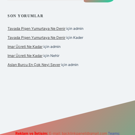
SON YORUMLAR
Tavada Pişen Yumurtaya Ne Denir
için
admin
Tavada Pişen Yumurtaya Ne Denir
için
Kader
Imar Ücreti Ne Kadar
için
admin
Imar Ücreti Ne Kadar
için
Nehir
Aslan Burcu En Çok Neyi Sever
için
admin
tonbet-giris.com/
betexper güvenilir mi
elexbetgiris.org
Reklam ve İletişim:
E-mail:
backlinkpaneli@gmail.com
Teams: