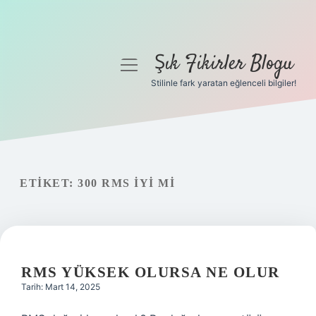
Şık Fikirler Blogu
menüyü
aç
Stilinle fark yaratan eğlenceli bilgiler!
Anasayfa
Gizlilik Politikası
Yasal Uyarı
ETIKET:
300 RMS IYI MI
Hakkımızda
RMS YÜKSEK OLURSA NE OLUR
Tarih: Mart 14, 2025