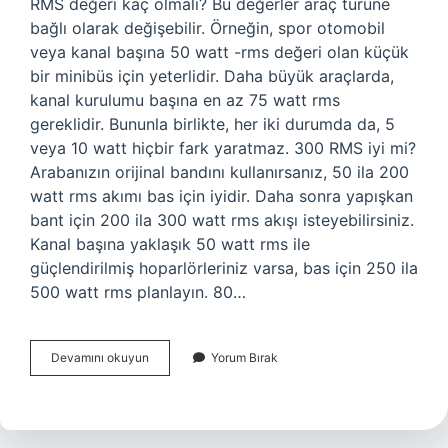
RMS değeri kaç olmalı? Bu değerler araç türüne
bağlı olarak değişebilir. Örneğin, spor otomobil
veya kanal başına 50 watt -rms değeri olan küçük
bir minibüs için yeterlidir. Daha büyük araçlarda,
kanal kurulumu başına en az 75 watt rms
gereklidir. Bununla birlikte, her iki durumda da, 5
veya 10 watt hiçbir fark yaratmaz. 300 RMS iyi mi?
Arabanızın orijinal bandını kullanırsanız, 50 ila 200
watt rms akımı bas için iyidir. Daha sonra yapışkan
bant için 200 ila 300 watt rms akışı isteyebilirsiniz.
Kanal başına yaklaşık 50 watt rms ile
güçlendirilmiş hoparlörleriniz varsa, bas için 250 ila
500 watt rms planlayın. 80…
Rms
Devamını okuyun
Yorum Bırak
Yüksek
Olursa
Ne
Olur