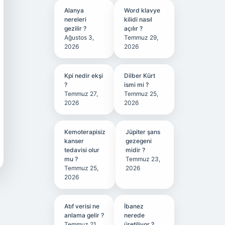
Alanya
Word klavye
nereleri
kilidi nasıl
gezilir ?
açılır ?
Ağustos 3,
Temmuz 29,
2026
2026
Kpi nedir ekşi
Dilber Kürt
?
ismi mi ?
Temmuz 27,
Temmuz 25,
2026
2026
Kemoterapisiz
Jüpiter şans
kanser
gezegeni
tedavisi olur
midir ?
mu ?
Temmuz 23,
Temmuz 25,
2026
2026
Atıf verisi ne
İbanez
anlama gelir ?
nerede
Temmuz 21,
üretiliyor ?