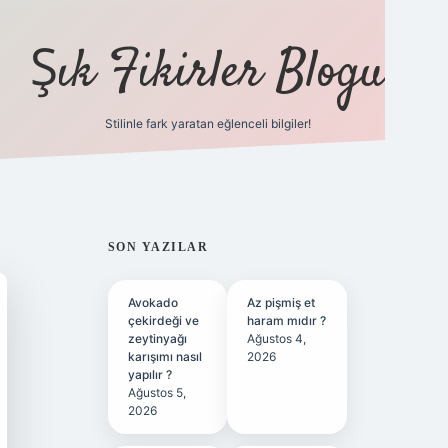
Şık Fikirler Blogu
Stilinle fark yaratan eğlenceli bilgiler!
https://hiltonbet-
SIDEBAR
SON YAZILAR
Avokado
Az pişmiş et
çekirdeği ve
haram mıdır ?
zeytinyağı
Ağustos 4,
karışımı nasıl
2026
yapılır ?
Ağustos 5,
2026