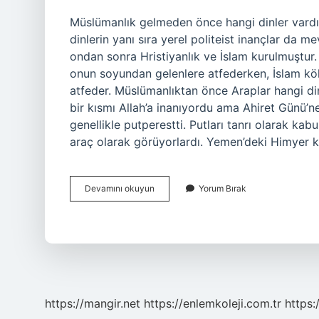
Müslümanlık gelmeden önce hangi dinler vardı? 
dinlerin yanı sıra yerel politeist inançlar da mev
ondan sonra Hristiyanlık ve İslam kurulmuştur. 
onun soyundan gelenlere atfederken, İslam kök
atfeder. Müslümanlıktan önce Araplar hangi di
bir kısmı Allah’a inanıyordu ama Ahiret Günü’n
genellikle putperestti. Putları tanrı olarak kabu
araç olarak görüyorlardı. Yemen’deki Himyer ka
İSlamiyet
Devamını okuyun
Yorum Bırak
Gelmeden
Önce
Hangi
Din
Vardı
https://mangir.net
https://enlemkoleji.com.tr
https: