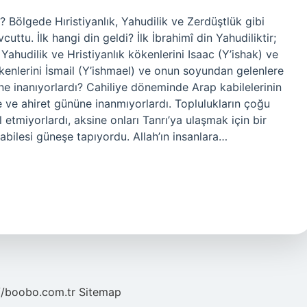
Bölgede Hıristiyanlık, Yahudilik ve Zerdüştlük gibi
cuttu. İlk hangi din geldi? İlk İbrahimî din Yahudiliktir;
Yahudilik ve Hristiyanlık kökenlerini Isaac (Y’ishak) ve
enlerini İsmail (Y’ishmael) ve onun soyundan gelenlere
ne inanıyorlardı? Cahiliye döneminde Arap kabilelerinin
e ve ahiret gününe inanmıyorlardı. Toplulukların çoğu
l etmiyorlardı, aksine onları Tanrı’ya ulaşmak için bir
bilesi güneşe tapıyordu. Allah’ın insanlara…
//boobo.com.tr
Sitemap