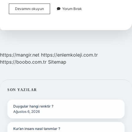
Matematikte
Devamını okuyun
Yorum Bırak
Çarpma
Ne
Işe
Yarar
https://mangir.net
https://enlemkoleji.com.tr
https://boobo.com.tr
Sitemap
SIDEBAR
SON YAZILAR
Duygular hangi renktir ?
Ağustos 6, 2026
Kur’an insanı nasıl tanımlar ?