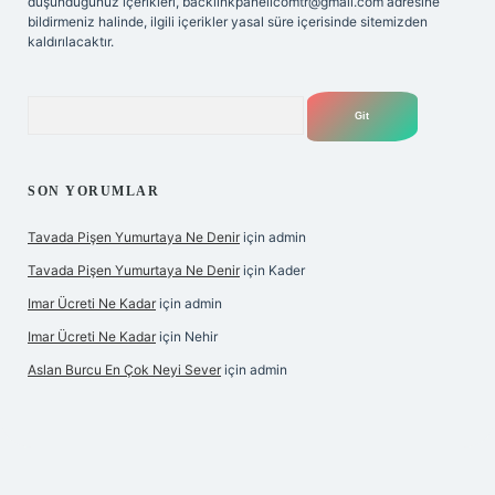
düşündüğünüz içerikleri,
backlinkpanelicomtr@gmail.com
adresine
bildirmeniz halinde, ilgili içerikler yasal süre içerisinde sitemizden
kaldırılacaktır.
Arama
SON YORUMLAR
Tavada Pişen Yumurtaya Ne Denir
için
admin
Tavada Pişen Yumurtaya Ne Denir
için
Kader
Imar Ücreti Ne Kadar
için
admin
Imar Ücreti Ne Kadar
için
Nehir
Aslan Burcu En Çok Neyi Sever
için
admin