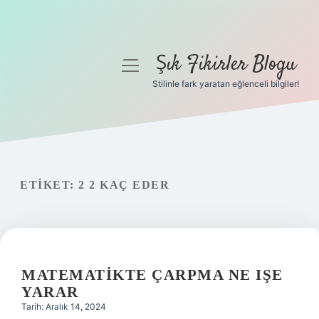
Şık Fikirler Blogu
menüyü
aç
Stilinle fark yaratan eğlenceli bilgiler!
Anasayfa
Gizlilik Politikası
Yasal Uyarı
ETIKET:
2 2 KAÇ EDER
Hakkımızda
MATEMATIKTE ÇARPMA NE IŞE
YARAR
Tarih: Aralık 14, 2024