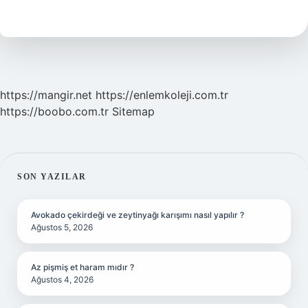
Utc
Türkiye
Saati
Ile
Kaç
https://mangir.net
https://enlemkoleji.com.tr
https://boobo.com.tr
Sitemap
SIDEBAR
SON YAZILAR
Avokado çekirdeği ve zeytinyağı karışımı nasıl yapılır ?
Ağustos 5, 2026
Az pişmiş et haram mıdır ?
Ağustos 4, 2026