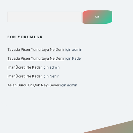
Arama
SON YORUMLAR
Tavada Pişen Yumurtaya Ne Denir
için
admin
Tavada Pişen Yumurtaya Ne Denir
için
Kader
Imar Ücreti Ne Kadar
için
admin
Imar Ücreti Ne Kadar
için
Nehir
Aslan Burcu En Çok Neyi Sever
için
admin
ltonbet-giris.com/
betexper güvenilir mi
elexbetgiris.org