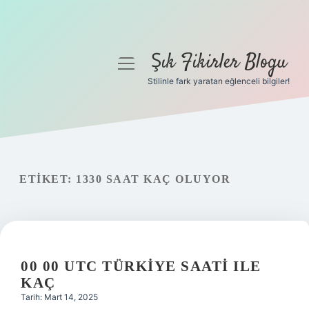
Şık Fikirler Blogu
menüyü
aç
Stilinle fark yaratan eğlenceli bilgiler!
Anasayfa
Gizlilik Politikası
Yasal Uyarı
ETIKET:
1330 SAAT KAÇ OLUYOR
Hakkımızda
00 00 UTC TÜRKIYE SAATI ILE
KAÇ
Tarih: Mart 14, 2025