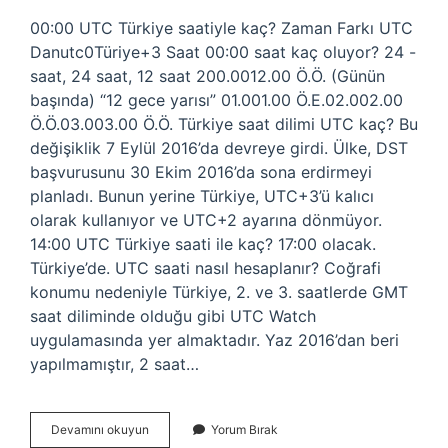
00:00 UTC Türkiye saatiyle kaç? Zaman Farkı UTC
Danutc0Türiye+3 Saat 00:00 saat kaç oluyor? 24 -
saat, 24 saat, 12 saat 200.0012.00 Ö.Ö. (Günün
başında) “12 gece yarısı” 01.001.00 Ö.E.02.002.00
Ö.Ö.03.003.00 Ö.Ö. Türkiye saat dilimi UTC kaç? Bu
değişiklik 7 Eylül 2016’da devreye girdi. Ülke, DST
başvurusunu 30 Ekim 2016’da sona erdirmeyi
planladı. Bunun yerine Türkiye, UTC+3’ü kalıcı
olarak kullanıyor ve UTC+2 ayarına dönmüyor.
14:00 UTC Türkiye saati ile kaç? 17:00 olacak.
Türkiye’de. UTC saati nasıl hesaplanır? Coğrafi
konumu nedeniyle Türkiye, 2. ve 3. saatlerde GMT
saat diliminde olduğu gibi UTC Watch
uygulamasında yer almaktadır. Yaz 2016’dan beri
yapılmamıştır, 2 saat…
00
Devamını okuyun
Yorum Bırak
00